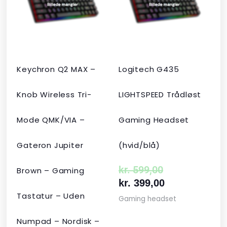
var:
er:
var:
er:
kr. 2.190,00.
kr. 1.465,00.
kr. 599,00.
kr. 399,00.
Keychron Q2 MAX –
Logitech G435
Knob Wireless Tri-
LIGHTSPEED Trådløst
Mode QMK/VIA –
Gaming Headset
Gateron Jupiter
(hvid/blå)
kr.
599,00
Brown – Gaming
kr.
399,00
Tastatur – Uden
Gaming headset
Numpad – Nordisk –