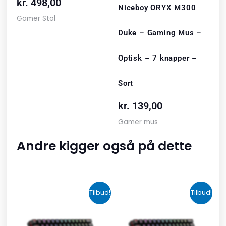
kr.
498,00
Niceboy ORYX M300
Gamer Stol
Duke – Gaming Mus –
Optisk – 7 knapper –
Sort
kr.
139,00
Gamer mus
Andre kigger også på dette
Den
Den
Den
Den
Tilbud!
Tilbud!
oprindelige
aktuelle
oprindelige
aktuelle
pris
pris
pris
pris