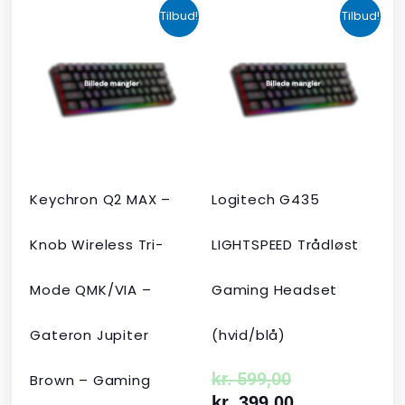
Den
Den
Den
Den
Tilbud!
Tilbud!
oprindelige
aktuelle
oprindelige
aktuelle
pris
pris
pris
pris
var:
er:
var:
er:
kr. 2.190,00.
kr. 1.465,00.
kr. 599,00.
kr. 399,00.
Keychron Q2 MAX –
Logitech G435
Knob Wireless Tri-
LIGHTSPEED Trådløst
Mode QMK/VIA –
Gaming Headset
Gateron Jupiter
(hvid/blå)
kr.
599,00
Brown – Gaming
kr.
399,00