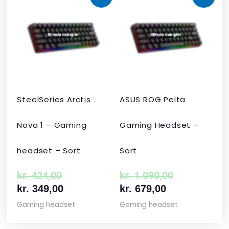
oprindelige
aktuelle
aktuelle
oprindelige
pris
pris
pris
pris
var:
er:
er:
var:
kr. 424,00.
kr. 349,00.
kr. 679,00.
kr. 1.090,00
SteelSeries Arctis
ASUS ROG Pelta
Nova 1 – Gaming
Gaming Headset –
headset – Sort
Sort
kr.
424,00
kr.
1.090,00
kr.
349,00
kr.
679,00
Gaming headset
Gaming headset