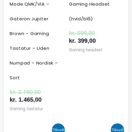
Mode QMK/VIA –
Gaming Headset
Gateron Jupiter
(hvid/blå)
kr.
599,00
Brown – Gaming
kr.
399,00
Tastatur – Uden
Gaming headset
Numpad – Nordisk –
Sort
kr.
2.190,00
kr.
1.465,00
Gaming tastatur
Den
Den
Den
Den
Tilbud!
Tilbud!