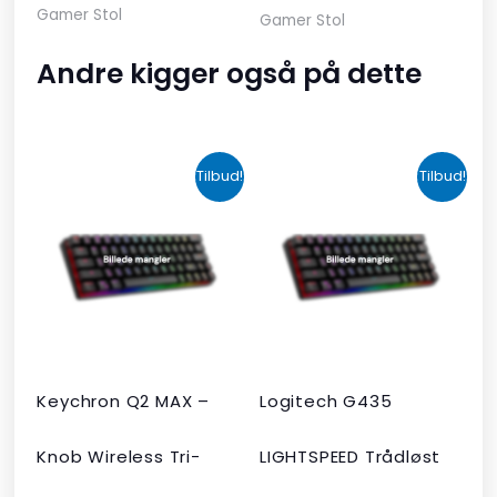
Gamer Stol
Gamer Stol
Andre kigger også på dette
Den
Den
Den
Den
Tilbud!
Tilbud!
oprindelige
aktuelle
oprindelige
aktuelle
pris
pris
pris
pris
var:
er:
var:
er:
kr. 2.190,00.
kr. 1.465,00.
kr. 599,00.
kr. 399,00.
Keychron Q2 MAX –
Logitech G435
Knob Wireless Tri-
LIGHTSPEED Trådløst